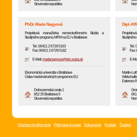
Slovenská republika
Ne
PhDr. Marta Nagyová
Dipl.-Kf
Projektová manažérka nemeckofónneho štúdia a
Projekto
študijného programu MFM na EU v Bratislave
študijnéh
Tel.: 00421 2 6729 5163
Tel.
Fax: 00421 2 6729 5182
Fax:
E-Mail:
martanagyova@dec.euba.sk
E-Mai
Ekonomická univerzita v Bratislave
Martin-Lut
Ústav medzinárodných programov EU
Wirtschaft
Externes 
Dolnozemská cesta 1
Gro
852 35 Bratislava 5
061 
Slovenská republika
Ne
Všeobecné informácie
Prijímacie konanie
Dokumenty
Kontakt
Študent